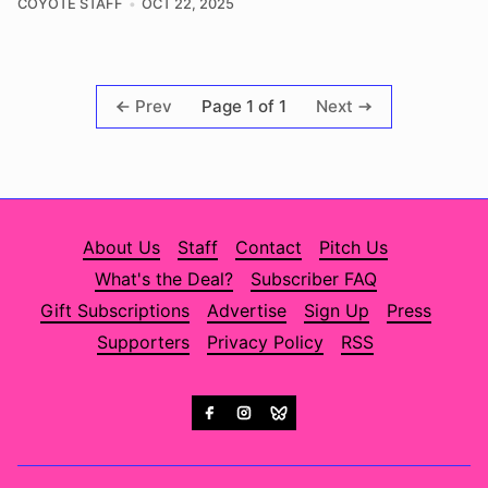
COYOTE STAFF
OCT 22, 2025
Page 1 of 1
Prev
Next
About Us
Staff
Contact
Pitch Us
What's the Deal?
Subscriber FAQ
Gift Subscriptions
Advertise
Sign Up
Press
Supporters
Privacy Policy
RSS