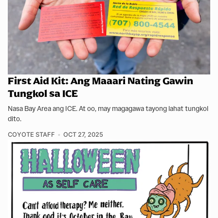
First Aid Kit: Ang Maaari Nating Gawin
Tungkol sa ICE
Nasa Bay Area ang ICE. At oo, may magagawa tayong lahat tungkol
dito.
COYOTE STAFF
OCT 27, 2025