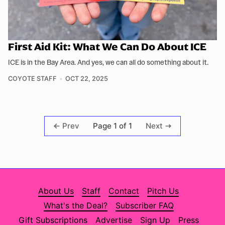
First Aid Kit: What We Can Do About ICE
ICE is in the Bay Area. And yes, we can all do something about it.
COYOTE STAFF
OCT 22, 2025
Page 1 of 1
Prev
Next
About Us
Staff
Contact
Pitch Us
What's the Deal?
Subscriber FAQ
Gift Subscriptions
Advertise
Sign Up
Press